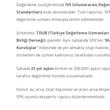
Değerleme süreçlerimizde
IVS (Uluslararası Değe
Standartları)
esas alınmaktadır. Tüm raporlar, SPK’
değerleme uzmanı imzasıyla teslim edilmektedir.
Şirketimiz;
TDUB (Türkiye Değerleme Uzmanları B
Birliği Derneği)
üyesidir. Aynı zamanda SPK’nın “
Ma
Kuruluşlar
” listesinde de yer almakta olup makine,
hizmetleri de uzman kadromuz tarafından sunulma
Sahada
23 yılı aşkın
birikim ve 200.000’i aşkın rap
tarafsız değerleme hizmeti sunulmaktadır.
Konut, ev, arsa, ticari taşınmaz ve arazi-arsa eksp
SPK uyumlu ekspertiz raporu düzenlenmektedir.