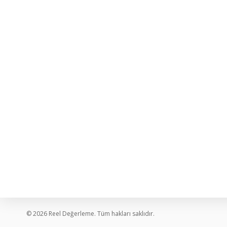
İLETIŞIM
Büyükdere Cad. Raşit Rıza Sok. Ahmet
Esin İş Merkezi No:4 Şişli İstanbul
+90 212 273 12 43
info@reelgd.com
Pazartesi - Cuma: 08:30 - 18:30
© 2026 Reel Değerleme. Tüm hakları saklıdır.