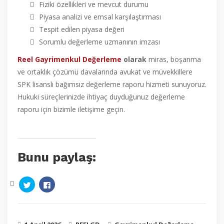
Fiziki özellikleri ve mevcut durumu
Piyasa analizi ve emsal karşılaştırması
Tespit edilen piyasa değeri
Sorumlu değerleme uzmanının imzası
Reel Gayrimenkul Değerleme
olarak
miras, boşanma
ve ortaklık çözümü davalarında avukat ve müvekkillere
SPK lisanslı bağımsız değerleme raporu hizmeti sunuyoruz.
Hukuki süreçlerinizde ihtiyaç duyduğunuz değerleme
raporu için bizimle iletişime geçin.
Bunu paylaş:
Click
Click
to
to
share
share
on
on
Twitter
Facebook
(Opens
(Opens
in
in