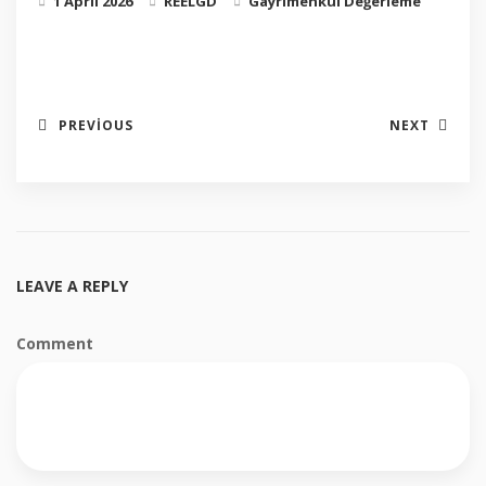
1 April 2026
REELGD
Gayrimenkul Değerleme
new
new
window)
window)
PREVIOUS
NEXT
LEAVE A REPLY
Comment